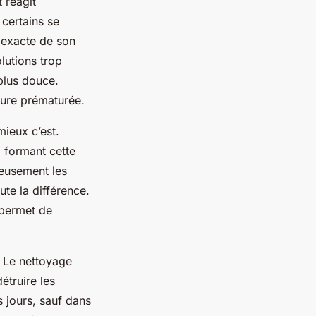
 réagit
 certains se
e exacte de son
olutions trop
plus douce.
sure prématurée.
ieux c’est.
, formant cette
leusement les
te la différence.
permet de
r. Le nettoyage
détruire les
s jours, sauf dans