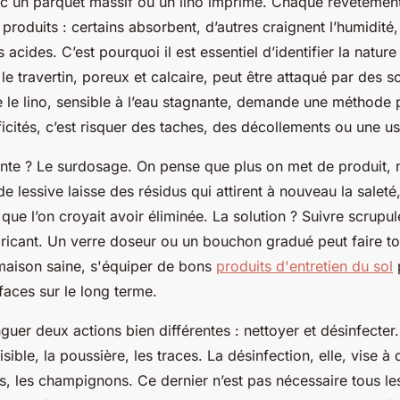
vec un parquet massif ou un lino imprimé. Chaque revêtement
roduits : certains absorbent, d’autres craignent l’humidité,
s acides. C’est pourquoi il est essentiel d’identifier la natur
le travertin, poreux et calcaire, peut être attaqué par des s
e le lino, sensible à l’eau stagnante, demande une méthode 
ficités, c’est risquer des taches, des décollements ou une u
nte ? Le surdosage. On pense que plus on met de produit, m
e lessive laisse des résidus qui attirent à nouveau la saleté
que l’on croyait avoir éliminée. La solution ? Suivre scrupu
bricant. Un verre doseur ou un bouchon gradué peut faire tou
maison saine, s'équiper de bons
produits d'entretien du sol
faces sur le long terme.
tinguer deux actions bien différentes : nettoyer et désinfecte
isible, la poussière, les traces. La désinfection, elle, vise à 
us, les champignons. Ce dernier n’est pas nécessaire tous le