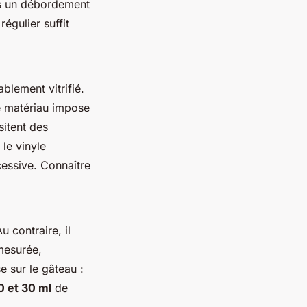
ès un débordement
égulier suffit
ablement vitrifié.
ue matériau impose
sitent des
le vinyle
cessive. Connaître
u contraire, il
 mesurée,
e sur le gâteau :
0 et 30 ml
de