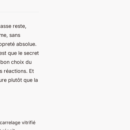
rasse reste,
ème, sans
ropreté absolue.
est que le secret
e bon choix du
s réactions. Et
re plutôt que la
arrelage vitrifié