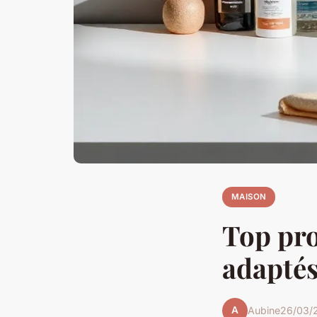
MAISON
Top pro
adaptés
A
Aubine
26/03/