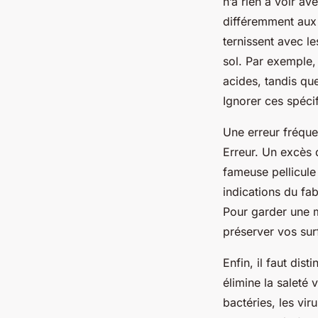
n’a rien à voir a
différemment aux p
ternissent avec le
sol. Par exemple, 
acides, tandis qu
Ignorer ces spéci
Une erreur fréque
Erreur. Un excès d
fameuse pellicule 
indications du fa
Pour garder une 
préserver vos sur
Enfin, il faut dis
élimine la saleté v
bactéries, les vir