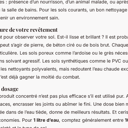
es : présence d’un nourrisson, d’un animal malade, ou apr
 la salle de bains. Pour les sols courants, un bon nettoyage r
enir un environnement sain.
ature de votre revêtement
our observer votre sol. Est-il lisse et brillant ? Il est prob
l peut s’agir de pierre, de béton ciré ou de bois brut. Chaq
iculière. Les sols poreux comme l’ardoise ou le grès néces
ns solvant agressif. Les sols synthétiques comme le PVC ou 
les nettoyants polyvalents, mais redoutent l’eau chaude ex
’est déjà gagner la moitié du combat.
u dosage
roduit concentré n’est pas plus efficace s’il est utilisé pur. A
races, encrasser les joints ou abîmer le fini. Une dose bien
e dans de l’eau tiède, donne de meilleurs résultats. Et ceris
économies. Pour
1 litre d’eau
, comptez généralement entre
1
aleté et le type de sol.