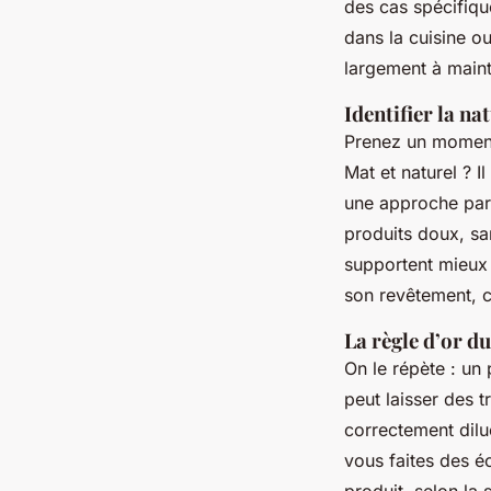
des cas spécifiqu
dans la cuisine ou
largement à maint
Identifier la n
Prenez un moment p
Mat et naturel ? I
une approche part
produits doux, sa
supportent mieux 
son revêtement, c
La règle d’or d
On le répète : un p
peut laisser des t
correctement dilué
vous faites des 
produit, selon la s