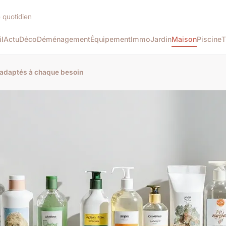
e quotidien
l
Actu
Déco
Déménagement
Équipement
Immo
Jardin
Maison
Piscine
T
s adaptés à chaque besoin